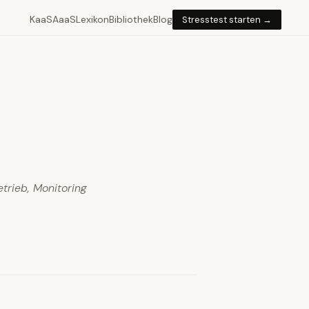
KaaS
AaaS
Lexikon
Bibliothek
Blog
Stresstest starten →
etrieb, Monitoring