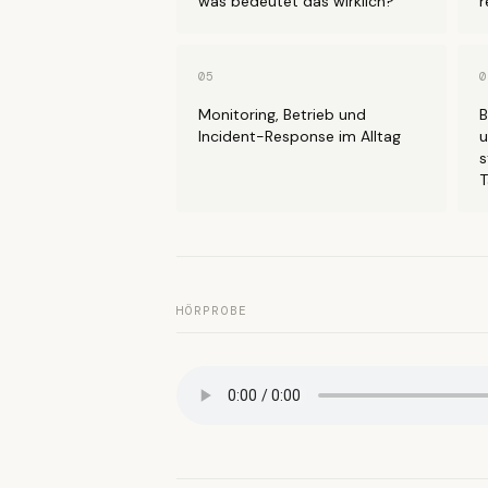
was bedeutet das wirklich?
r
05
0
Monitoring, Betrieb und
B
Incident-Response im Alltag
u
s
T
HÖRPROBE