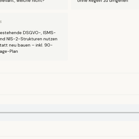
elevant, welche nicht?
ohne Regeln zu umgehen
6
estehende DSGVO-, ISMS-
nd NIS-2-Strukturen nutzen
tatt neu bauen – inkl. 90-
age-Plan