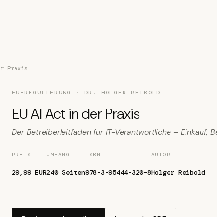
er Praxis
EU-REGULIERUNG · DR. HOLGER REIBOLD
EU AI Act in der Praxis
Der Betreiberleitfaden für IT-Verantwortliche – Einkauf, B
PREIS
UMFANG
ISBN
AUTOR
29,99 EUR
240 Seiten
978-3-95444-320-8
Holger Reibold