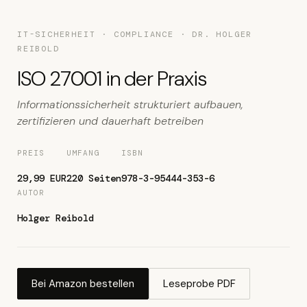
IT-SICHERHEIT · COMPLIANCE · DR. HOLGER
REIBOLD
ISO 27001 in der Praxis
Informationssicherheit strukturiert aufbauen,
zertifizieren und dauerhaft betreiben
PREIS
UMFANG
ISBN
29,99 EUR
220 Seiten
978-3-95444-353-6
AUTOR
Holger Reibold
Bei Amazon bestellen
Leseprobe PDF