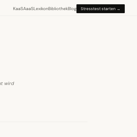
KaaS
AaaS
Lexikon
Bibliothek
Blog
Stresstest starten →
t wird