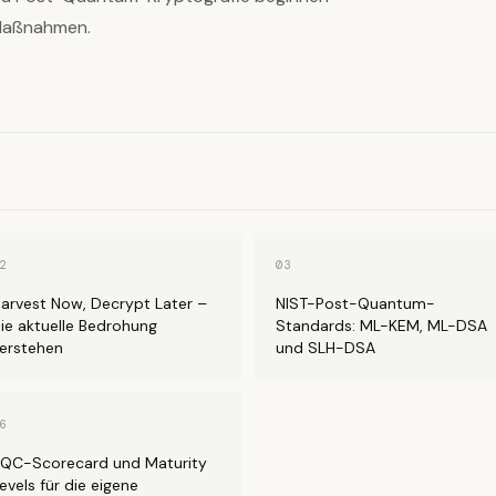
n Maßnahmen.
2
03
arvest Now, Decrypt Later –
NIST-Post-Quantum-
ie aktuelle Bedrohung
Standards: ML-KEM, ML-DSA
erstehen
und SLH-DSA
6
QC-Scorecard und Maturity
evels für die eigene