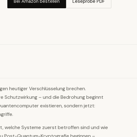
Bei Amazon bestellen
Leseprobe PDF
en heutiger Verschlüsselung brechen.
hre Schutzwirkung – und die Bedrohung beginnt
Quantencomputer existieren, sondern jetzt:
riffe.
, welche Systeme zuerst betroffen sind und wie
 zu Post-Quantum-Kryptografie beginnen –