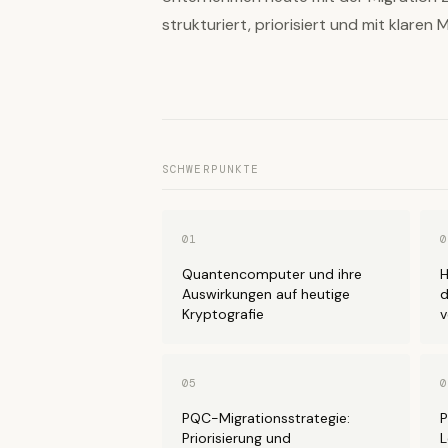
strukturiert, priorisiert und mit klare
SCHWERPUNKTE
01
0
Quantencomputer und ihre
H
Auswirkungen auf heutige
d
Kryptografie
v
05
0
PQC-Migrationsstrategie:
P
Priorisierung und
L