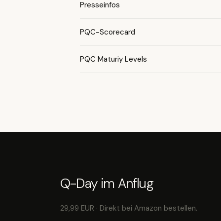
Presseinfos
PQC-Scorecard
PQC Maturiy Levels
Q-Day im Anflug
29,99 EUR · Direkt bei Amazon bestellen.