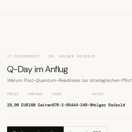
g
IT-SICHERHEIT · DR. HOLGER REIBOLD
Q-Day im Anflug
Warum Post-Quantum-Readiness zur strategischen Pflich
PREIS
UMFANG
ISBN
AUTOR
29,99 EUR
160 Seiten
978-3-95444-349-9
Holger Reibold