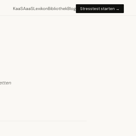
KaaS
AaaS
Lexikon
Bibliothek
Blog
Stresstest starten →
etten