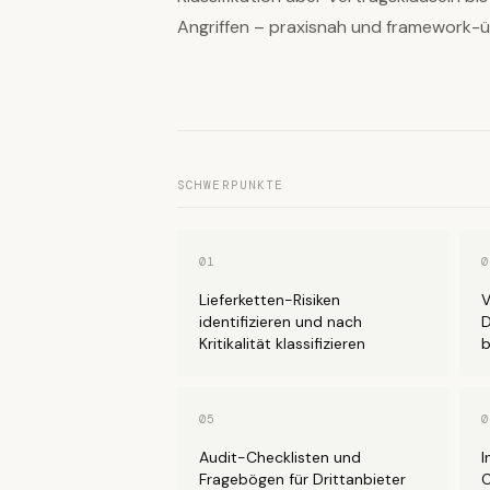
Angriffen – praxisnah und framework-ü
SCHWERPUNKTE
01
0
Lieferketten-Risiken
V
identifizieren und nach
D
Kritikalität klassifizieren
b
05
0
Audit-Checklisten und
I
Fragebögen für Drittanbieter
C