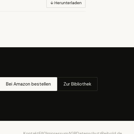
↓ Herunterladen
Bei Amazon bestellen
Zur Bibliothek
Kontakt
FAQ
Impressum
AGB
Datenschutz
Reibold.de