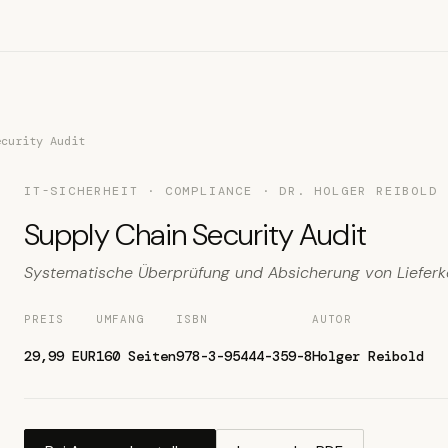
ecurity Audit
IT-SICHERHEIT · COMPLIANCE · DR. HOLGER REIBOLD
Supply Chain Security Audit
Systematische Überprüfung und Absicherung von Lieferk
PREIS
UMFANG
ISBN
AUTOR
29,99 EUR
160 Seiten
978-3-95444-359-8
Holger Reibold