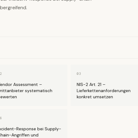
bergreifend.
2
03
endor Assessment –
NIS-2 Art. 21 –
rittanbieter systematisch
Lieferkettenanforderungen
ewerten
konkret umsetzen
6
ncident-Response bei Supply-
hain-Angriffen und