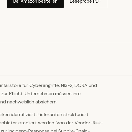
Bei Amazon bestellen
Leseprobe PDF
Einfallstore für Cyberangriffe. NIS-2, DORA und
 zur Pflicht: Unternehmen müssen ihre
nd nachweislich absichern.
ken identifiziert, Lieferanten strukturiert
anbieter etabliert werden. Von der Vendor-Risk-
is zur Incident-Response bei Supply-Chain-