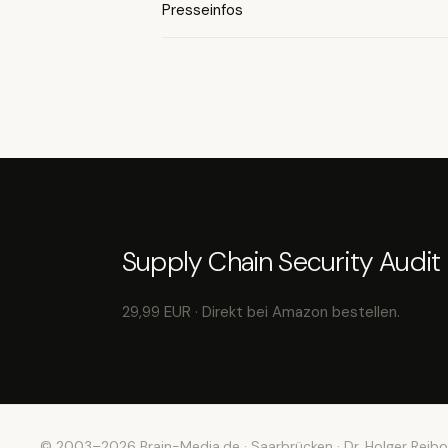
Presseinfos
Supply Chain Security Audit
29,99 EUR · Direkt bei Amazon bestellen.
© 2003–2026 Brain-Media.de · Saarbrücken · Dr. Holger Reibo