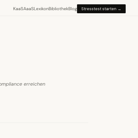
KaaS
AaaS
Lexikon
Bibliothek
Blog
Stresstest starten →
ompliance erreichen