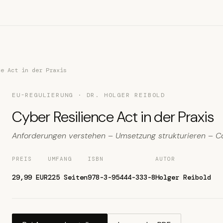
ce Act in der Praxis
EU-REGULIERUNG · DR. HOLGER REIBOLD
Cyber Resilience Act in der Praxis
Anforderungen verstehen – Umsetzung strukturieren – C
PREIS
UMFANG
ISBN
AUTOR
29,99 EUR
225 Seiten
978-3-95444-333-8
Holger Reibold